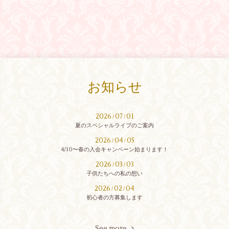
お知らせ
2026
07
01
/
/
夏のスペシャルライブのご案内
2026
04
05
/
/
4/10〜春の入会キャンペーン始まります！
2026
03
03
/
/
子供たちへの私の想い
2026
02
04
/
/
初心者の方募集します
See more