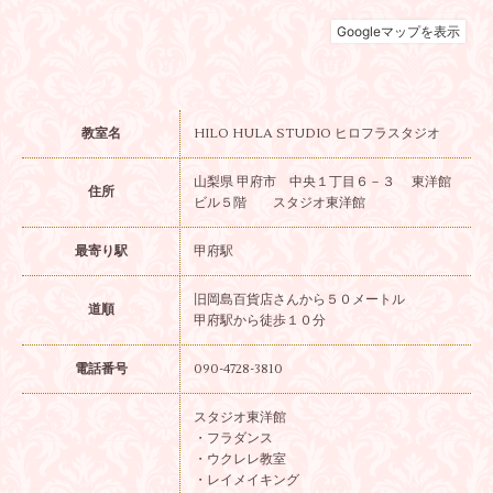
教室名
HILO HULA STUDIO ヒロフラスタジオ
山梨県 甲府市 中央１丁目６－３ 東洋館
住所
ビル５階 スタジオ東洋館
最寄り駅
甲府駅
旧岡島百貨店さんから５０メートル
道順
甲府駅から徒歩１０分
電話番号
090-4728-3810
スタジオ東洋館
・フラダンス
・ウクレレ教室
・レイメイキング