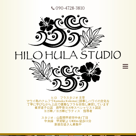
090-4728-3810
ヒロ フラスタジオ 主宰
マウイ島のクムフラKamaka Kukonaに師事しハワイの文化を
丁寧に学びながら上品で優雅なフラを目指し練習しています
峯岸道子公認 肩甲骨ヨガ®︎スペシャリスト認定
ヨガ棒／ヨガ棒ピラティス 指導者
スタジオ：山梨県甲府市中央1丁目
中央線 甲府駅より800m 徒歩11分
新規生徒さん募集中