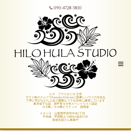
090-4728-3810
ヒロ フラスタジオ 主宰
マウイ島のクムフラKamaka Kukonaに師事しハワイの文化を
丁寧に学びながら上品で優雅なフラを目指し練習しています
峯岸道子公認 肩甲骨ヨガ®︎スペシャリスト認定
ヨガ棒／ヨガ棒ピラティス 指導者
スタジオ：山梨県甲府市中央1丁目
中央線 甲府駅より800m 徒歩11分
新規生徒さん募集中