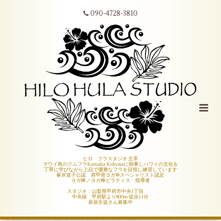
090-4728-3810
ヒロ フラスタジオ 主宰
マウイ島のクムフラKamaka Kukonaに師事しハワイの文化を
丁寧に学びながら上品で優雅なフラを目指し練習しています
峯岸道子公認 肩甲骨ヨガ®︎スペシャリスト認定
ヨガ棒／ヨガ棒ピラティス 指導者
スタジオ：山梨県甲府市中央1丁目
中央線 甲府駅より800m 徒歩11分
新規生徒さん募集中