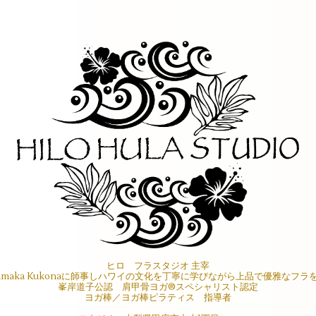
ヒロ フラスタジオ 主宰
maka Kukonaに師事しハワイの文化を丁寧に学びながら上品で優雅なフ
峯岸道子公認 肩甲骨ヨガ®︎スペシャリスト認定
ヨガ棒／ヨガ棒ピラティス 指導者