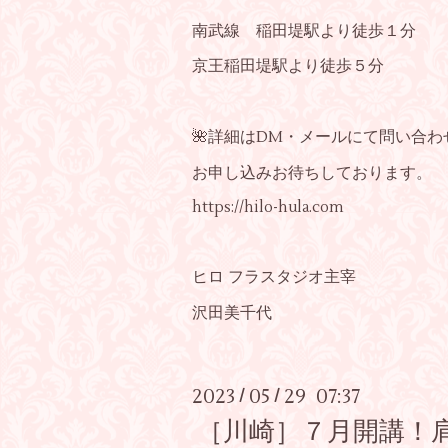
南武線 稲田堤駅より徒歩１分
京王稲田堤駅より徒歩５分
🌺詳細はDM・メールにて問い合
お申し込みお待ちしております。
https://hilo-hula.com
ヒロ フラスタジオ主宰
沢田美千代
2023
05
29 07:37
/
/
［川崎］７月開講！