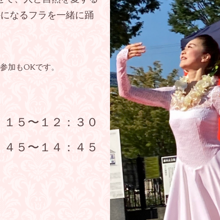
かになるフラを一緒に踊
で参加もOKです。
：１５〜１２：３０
：４５〜１４：４５