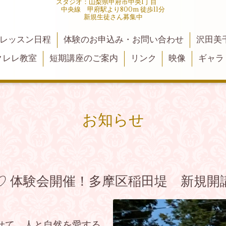
スタジオ：山梨県甲府市中央1丁目
中央線 甲府駅より800m 徒歩11分
新規生徒さん募集中
レッスン日程
体験のお申込み・お問い合わせ
沢田美
クレレ教室
短期講座のご案内
リンク
映像
ギャラ
お知らせ
♡ 体験会開催！多摩区稲田堤 新規開
せて、人と自然を愛する