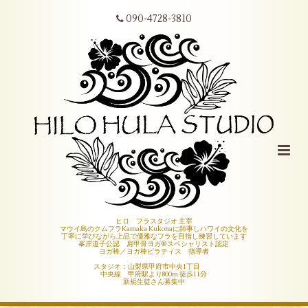
090-4728-3810
ヒロ フラスタジオ 主宰
マウイ島のクムフラKamaka Kukonaに師事しハワイの文化を
丁寧に学びながら上品で優雅なフラを目指し練習しています
峯岸道子公認 肩甲骨ヨガ®︎スペシャリスト認定
ヨガ棒／ヨガ棒ピラティス 指導者
スタジオ：山梨県甲府市中央1丁目
中央線 甲府駅より800m 徒歩11分
新規生徒さん募集中