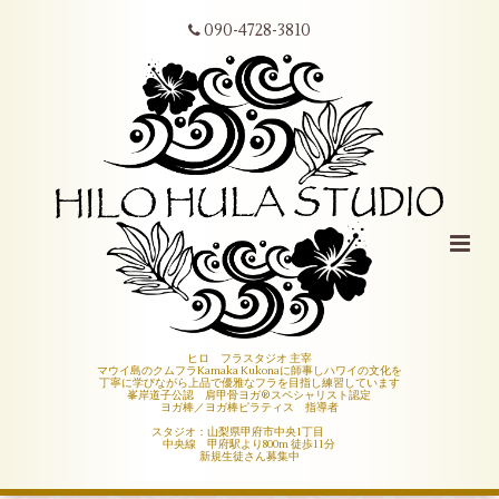
090-4728-3810
ヒロ フラスタジオ 主宰
マウイ島のクムフラKamaka Kukonaに師事しハワイの文化を
丁寧に学びながら上品で優雅なフラを目指し練習しています
峯岸道子公認 肩甲骨ヨガ®︎スペシャリスト認定
ヨガ棒／ヨガ棒ピラティス 指導者
スタジオ：山梨県甲府市中央1丁目
中央線 甲府駅より800m 徒歩11分
新規生徒さん募集中