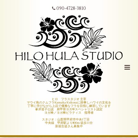
090-4728-3810
ヒロ フラスタジオ 主宰
マウイ島のクムフラKamaka Kukonaに師事しハワイの文化を
丁寧に学びながら上品で優雅なフラを目指し練習しています
峯岸道子公認 肩甲骨ヨガ®︎スペシャリスト認定
ヨガ棒／ヨガ棒ピラティス 指導者
スタジオ：山梨県甲府市中央1丁目
中央線 甲府駅より800m 徒歩11分
新規生徒さん募集中