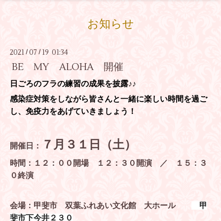
お知らせ
2021
07
19 01:34
/
/
BE MY ALOHA 開催
日ごろのフラの練習の成果を披露♪♪
感染症対策をしながら皆さんと一緒に楽しい時間を過ご
し、免疫力をあげていきましょう！
７月３１日（土）
開催日：
時間：１２：００開場 １２：３０開演 ／ １５：３
０終演
会場：甲斐市 双葉ふれあい文化館 大ホール
甲
斐市下今井２３０