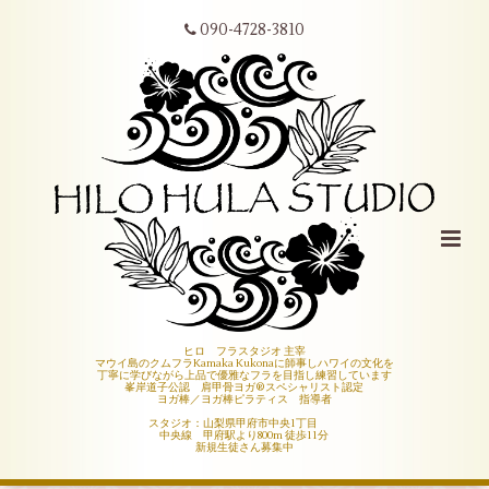
090-4728-3810
ヒロ フラスタジオ 主宰
マウイ島のクムフラKamaka Kukonaに師事しハワイの文化を
丁寧に学びながら上品で優雅なフラを目指し練習しています
峯岸道子公認 肩甲骨ヨガ®︎スペシャリスト認定
ヨガ棒／ヨガ棒ピラティス 指導者
スタジオ：山梨県甲府市中央1丁目
中央線 甲府駅より800m 徒歩11分
新規生徒さん募集中