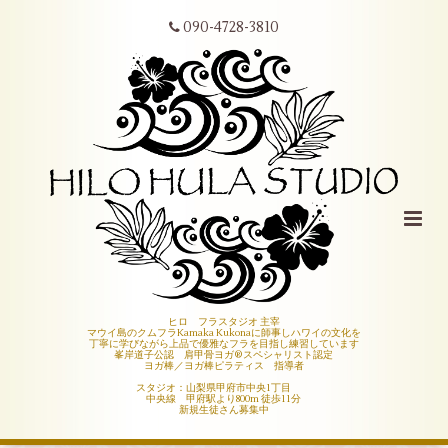
090-4728-3810
ヒロ フラスタジオ 主宰
マウイ島のクムフラKamaka Kukonaに師事しハワイの文化を
丁寧に学びながら上品で優雅なフラを目指し練習しています
峯岸道子公認 肩甲骨ヨガ®︎スペシャリスト認定
ヨガ棒／ヨガ棒ピラティス 指導者
スタジオ：山梨県甲府市中央1丁目
中央線 甲府駅より800m 徒歩11分
新規生徒さん募集中