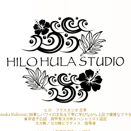
ヒロ フラスタジオ 主宰
maka Kukonaに師事しハワイの文化を丁寧に学びながら上品で優雅なフ
峯岸道子公認 肩甲骨ヨガ®︎スペシャリスト認定
ヨガ棒／ヨガ棒ピラティス 指導者