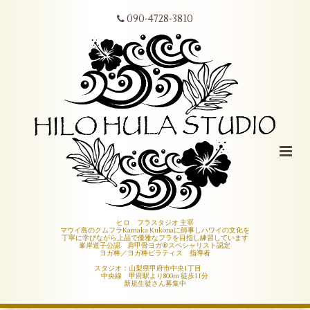
090-4728-3810
ヒロ フラスタジオ 主宰
マウイ島のクムフラKamaka Kukonaに師事しハワイの文化を
丁寧に学びながら上品で優雅なフラを目指し練習しています
峯岸道子公認 肩甲骨ヨガ®︎スペシャリスト認定
ヨガ棒／ヨガ棒ピラティス 指導者
スタジオ：山梨県甲府市中央1丁目
中央線 甲府駅より800m 徒歩11分
新規生徒さん募集中