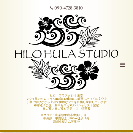
090-4728-3810
ヒロ フラスタジオ 主宰
マウイ島のクムフラKamaka Kukonaに師事しハワイの文化を
丁寧に学びながら上品で優雅なフラを目指し練習しています
峯岸道子公認 肩甲骨ヨガ®︎スペシャリスト認定
ヨガ棒／ヨガ棒ピラティス 指導者
スタジオ：山梨県甲府市中央1丁目
中央線 甲府駅より800m 徒歩11分
新規生徒さん募集中